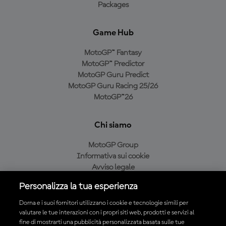
Packages
Game Hub
MotoGP™ Fantasy
MotoGP™ Predictor
MotoGP Guru Predict
MotoGP Guru Racing 25/26
MotoGP™26
Chi siamo
MotoGP Group
Informativa sui cookie
Avviso legale
Informativa sulla privacy
Personalizza la tua esperienza
Condizioni di acquisto
Dorna e i suoi fornitori utilizzano i cookie e tecnologie simili per
valutare le tue interazioni con i propri siti web, prodotti e servizi al
fine di mostrarti una pubblicità personalizzata basata sulle tue