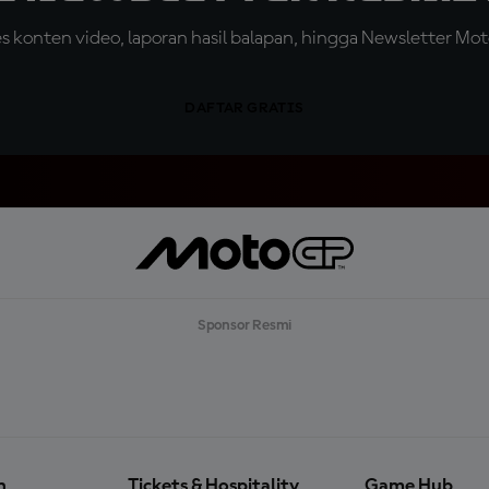
konten video, laporan hasil balapan, hingga Newsletter Moto
DAFTAR GRATIS
Sponsor Resmi
n
Tickets & Hospitality
Game Hub