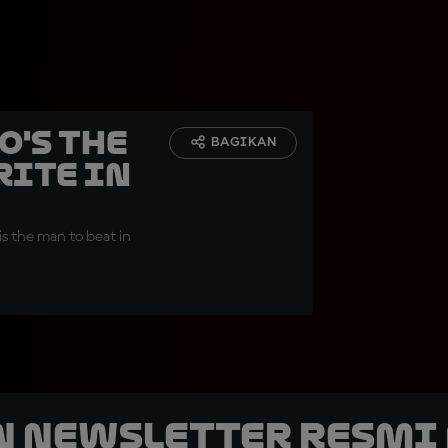
o's the
BAGIKAN
rite in
is the man to beat in
n Newsletter Resmi 