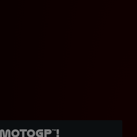
MotoGP™!