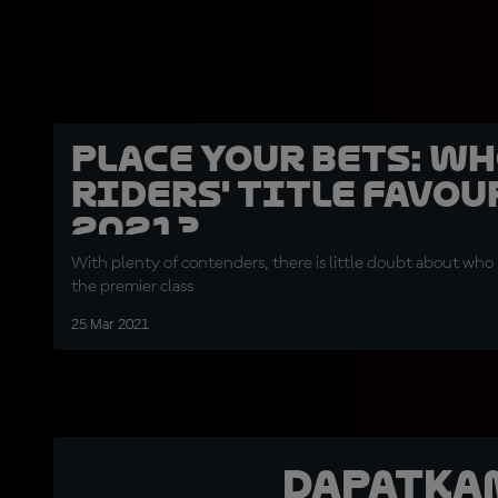
Place your bets: Wh
riders' title favou
2021?
With plenty of contenders, there is little doubt about who 
the premier class
25 Mar 2021
Dapatka