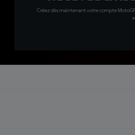
Créez dès maintenant votre compte MotoGP™ e
e