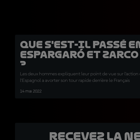
Que s'est-il passé e
Espargaró et Zarco
?
Les deux hommes expliquent leur point de vue sur l'action 
l'Espagnol a avorter son tour rapide derrière le Français
14 mai 2022
Recevez la N