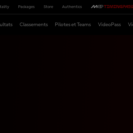
tality
Packages
Store
Authentics
ultats
Classements
Pilotes et Teams
VideoPass
Vi