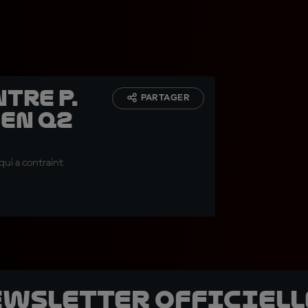
ntre P.
PARTAGER
 en Q2
qui a contraint
ewsletter officielle