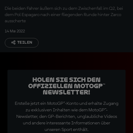
Die beiden Fahrer äußern sich zu dem Zwischenfall im Q2, bei
dem Pol Espagaro nach einer fliegenden Runde hinter Zarco
ausscherte
14 Mai 2022
TEILEN
Holen Sie sich den
offiziellen MotoGP™
Newsletter!
Erstelle jetzt ein MotoGP™-Konto und erhalte Zugang
zu exklusiven Inhalten wie dem MotoGP™-
Newsletter, den GP-Berichten, unglaubliche Videos
und andere interessante Informationen über
unseren Sport enthält.