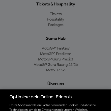
Tickets & Hospitality
Tickets
Hospitality
Packages
Game Hub
MotoGP™ Fantasy
MotoGP™ Predictor
MotoGP Guru Predict
MotoGP Guru Racing 25/26
MotoGP™26
Über uns
MotoGP Group
Optimiere dein Online-Erlebnis
Cookie-Richtlinien
Geschäftsbedingungen
Dorna Sports und deren Partner verwenden Cookies und ähnliche
Technologien, um deine Interaktion mit unseren Websites,
Datenschutzrichtlinien