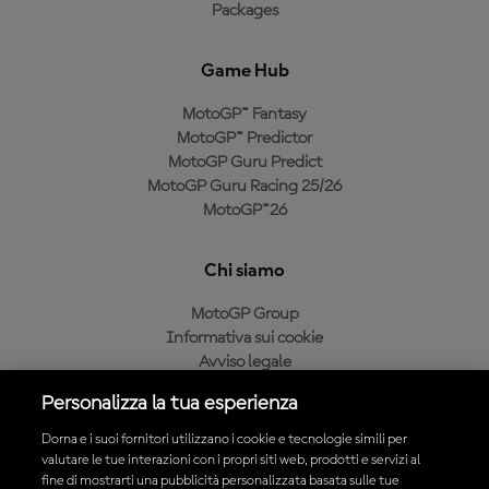
Packages
Game Hub
MotoGP™ Fantasy
MotoGP™ Predictor
MotoGP Guru Predict
MotoGP Guru Racing 25/26
MotoGP™26
Chi siamo
MotoGP Group
Informativa sui cookie
Avviso legale
Informativa sulla privacy
Personalizza la tua esperienza
Condizioni di acquisto
Dorna e i suoi fornitori utilizzano i cookie e tecnologie simili per
valutare le tue interazioni con i propri siti web, prodotti e servizi al
fine di mostrarti una pubblicità personalizzata basata sulle tue