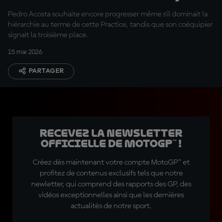
rapides sur ce tracé »
Pedro Acosta souhaite encore progresser même s'il dominait la
hiérarchie au terme de cette Practice, tandis que son coéquipier
signait la troisième place.
15 mai 2026
PARTAGER
Recevez la Newsletter
officielle de MotoGP™ !
Créez dès maintenant votre compte MotoGP™ et
profitez de contenus exclusifs tels que notre
newletter, qui comprend des rapports des GP, des
vidéos exceptionnelles ainsi que les dernières
actualités de notre sport.