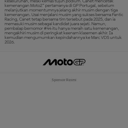
keseluruhan, meski kemas tujuh podium. Canet mencetak
kemenangan Moto2™ pertamanya di GP Portugal, sebelum
melanjutkan momentumnya jelang akhir musim dengan tiga
kemenangan. Usai menjalani musim yang sukses bersama Fantic
Racing, Canet tetap bersama tim tersebut pada 2025, dan ia
memasuki musim sebagai kandidat juara sejati. Namun,
pembalap bernomor #44 itu hanya meraih satu kemenangan,
mengakhiri musim di peringkat keenam klasemen akhir. Ia
kemudian mengumumkan kepindahannya ke Marc VDS untuk
2026.
Sponsor Resmi