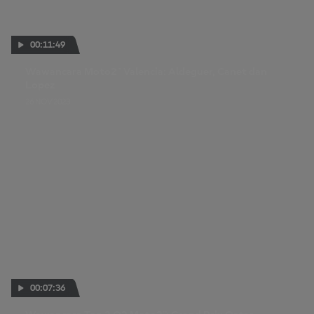
00:11:49
Wawancara Moto2™ Valencia: Aldeguer, Canet dan
Lopez
26 NOV 2023
00:07:36