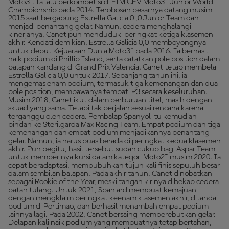
Moto3™. Ia lalu berkompetisi di FIM CEV Moto3™ Junior World
Championship pada 2014. Terobosan besarnya datang musim
2015 saat bergabung Estrella Galicia 0 ,0 Junior Team dan
menjadi penantang gelar. Namun, cedera menghalangi
kinerjanya, Canet pun menduduki peringkat ketiga klasemen
akhir. Kendati demikian, Estrella Galicia 0,0 memboyongnya
untuk debut Kejuaraan Dunia Moto3™ pada 2016. Ia berhasil
naik podium di Phillip Island, serta catatkan pole position dalam
balapan kandang di Grand Prix Valencia. Canet tetap membela
Estrella Galicia 0,0 untuk 2017. Sepanjang tahun ini, ia
mengemas enam podium, termasuk tiga kemenangan dan dua
pole position, membawanya tempati P3 secara keseluruhan.
Musim 2018, Canet ikut dalam perburuan titel, masih dengan
skuad yang sama. Tetapi tak berjalan sesuai rencana karena
terganggu oleh cedera. Pembalap Spanyol itu kemudian
pindah ke Sterilgarda Max Racing Team. Empat podium dan tiga
kemenangan dan empat podium menjadikannya penantang
gelar. Namun, ia harus puas berada di peringkat kedua klasemen
akhir. Pun begitu, hasil tersebut sudah cukup bagi Aspar Team
untuk memberinya kursi dalam kategori Moto2™ musim 2020. Ia
cepat beradaptasi, membubuhkan tujuh kali finis sepuluh besar
dalam sembilan balapan. Pada akhir tahun, Canet dinobatkan
sebagai Rookie of the Year, meski tangan kirinya dibekap cedera
patah tulang. Untuk 2021, Spaniard membuat kemajuan
dengan mengklaim peringkat keenam klasemen akhir, ditandai
podium di Portimao, dan berhasil menambah empat podium
lainnya lagi. Pada 2002, Canet bersaing memperebutkan gelar.
Delapan kali naik podium yang membuatnya tetap bertahan,