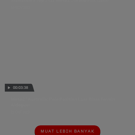
Wawancara Top 3 Q2 Moto2™: Grand Prix Qatar
18 NOV 2023
00:03:38
Moto2™ Australia: Pole Position Luar Biasa Fermin
Aldeguer
21 OKT 2023
MUAT LEBIH BANYAK
M