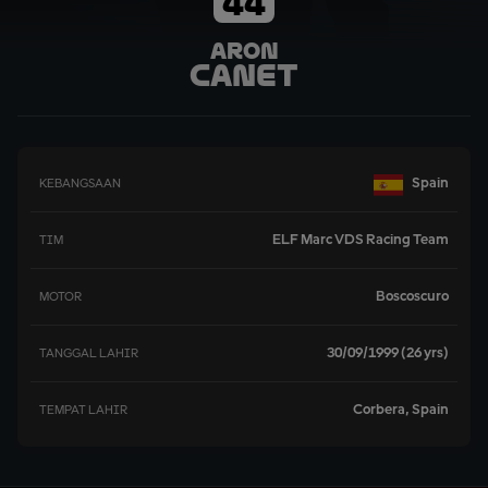
44
Aron
Canet
Spain
KEBANGSAAN
ELF Marc VDS Racing Team
TIM
Boscoscuro
MOTOR
30/09/1999 (26 yrs)
TANGGAL LAHIR
Corbera, Spain
TEMPAT LAHIR