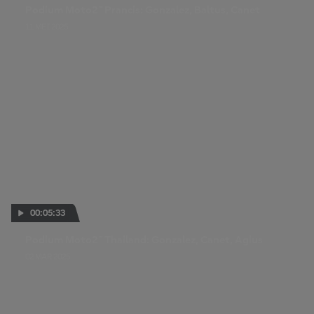
Podium Moto2™ Prancis: Gonzalez, Baltus, Canet
11 MEI 2025
00:05:33
Podium Moto2™ Thailand: Gonzalez, Canet, Agius
02 MAR 2025