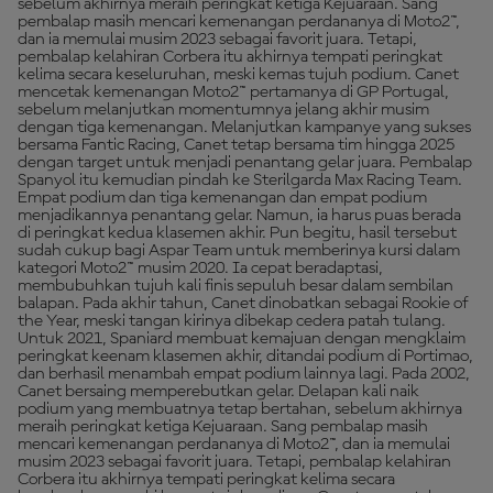
sebelum akhirnya meraih peringkat ketiga Kejuaraan. Sang
pembalap masih mencari kemenangan perdananya di Moto2™,
dan ia memulai musim 2023 sebagai favorit juara. Tetapi,
pembalap kelahiran Corbera itu akhirnya tempati peringkat
kelima secara keseluruhan, meski kemas tujuh podium. Canet
mencetak kemenangan Moto2™ pertamanya di GP Portugal,
sebelum melanjutkan momentumnya jelang akhir musim
dengan tiga kemenangan. Melanjutkan kampanye yang sukses
bersama Fantic Racing, Canet tetap bersama tim hingga 2025
dengan target untuk menjadi penantang gelar juara. Pembalap
Spanyol itu kemudian pindah ke Sterilgarda Max Racing Team.
Empat podium dan tiga kemenangan dan empat podium
menjadikannya penantang gelar. Namun, ia harus puas berada
di peringkat kedua klasemen akhir. Pun begitu, hasil tersebut
sudah cukup bagi Aspar Team untuk memberinya kursi dalam
kategori Moto2™ musim 2020. Ia cepat beradaptasi,
membubuhkan tujuh kali finis sepuluh besar dalam sembilan
balapan. Pada akhir tahun, Canet dinobatkan sebagai Rookie of
the Year, meski tangan kirinya dibekap cedera patah tulang.
Untuk 2021, Spaniard membuat kemajuan dengan mengklaim
peringkat keenam klasemen akhir, ditandai podium di Portimao,
dan berhasil menambah empat podium lainnya lagi. Pada 2002,
Canet bersaing memperebutkan gelar. Delapan kali naik
podium yang membuatnya tetap bertahan, sebelum akhirnya
meraih peringkat ketiga Kejuaraan. Sang pembalap masih
mencari kemenangan perdananya di Moto2™, dan ia memulai
musim 2023 sebagai favorit juara. Tetapi, pembalap kelahiran
Corbera itu akhirnya tempati peringkat kelima secara