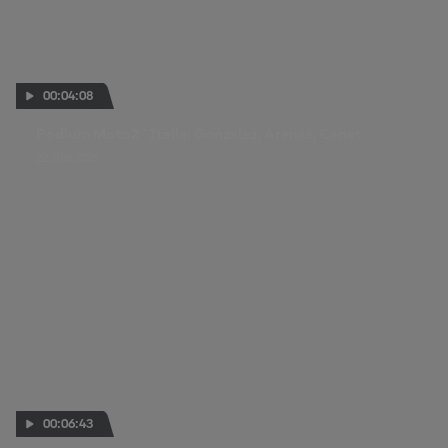
00:04:08
Podium Moto2™ Italia: Gonzalez, Arenas, Canet
22 JUN 2025
00:06:43