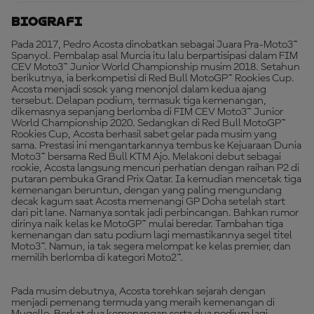
Biografi
Pada 2017, Pedro Acosta dinobatkan sebagai Juara Pra-Moto3™
Spanyol. Pembalap asal Murcia itu lalu berpartisipasi dalam FIM
CEV Moto3™ Junior World Championship musim 2018. Setahun
berikutnya, ia berkompetisi di Red Bull MotoGP™ Rookies Cup.
Acosta menjadi sosok yang menonjol dalam kedua ajang
tersebut. Delapan podium, termasuk tiga kemenangan,
dikemasnya sepanjang berlomba di FIM CEV Moto3™ Junior
World Championship 2020. Sedangkan di Red Bull MotoGP™
Rookies Cup, Acosta berhasil sabet gelar pada musim yang
sama. Prestasi ini mengantarkannya tembus ke Kejuaraan Dunia
Moto3™ bersama Red Bull KTM Ajo. Melakoni debut sebagai
rookie, Acosta langsung mencuri perhatian dengan raihan P2 di
putaran pembuka Grand Prix Qatar. Ia kemudian mencetak tiga
kemenangan beruntun, dengan yang paling mengundang
decak kagum saat Acosta memenangi GP Doha setelah start
dari pit lane. Namanya sontak jadi perbincangan. Bahkan rumor
dirinya naik kelas ke MotoGP™ mulai beredar. Tambahan tiga
kemenangan dan satu podium lagi memastikannya segel titel
Moto3™. Namun, ia tak segera melompat ke kelas premier, dan
memilih berlomba di kategori Moto2™.
Pada musim debutnya, Acosta torehkan sejarah dengan
menjadi pemenang termuda yang meraih kemenangan di