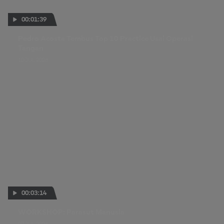
00:01:39
Pedro Acosta Tembus Top 10 Practice Usai Operasi
Tangan
10 JUL 2026
00:03:14
WORKSHOP: Parasut Manusia