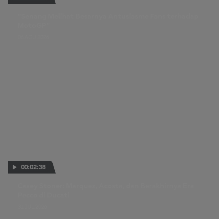
"Senang Melihat Besarnya Antusiasme Fans terhadap
MotoGP"
06 AGU 2026
00:02:38
Casey Stoner: Marquez, Acosta, dan Berakhirnya Era
Pecco di Ducati
31 JUL 2026