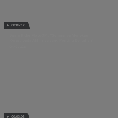
00:06:12
Suara Rider MotoGP™: "Semuanya Menekan
Keras...pada Akhirnya yang Penting Bertahan"
08 AGU 2026
00:03:03