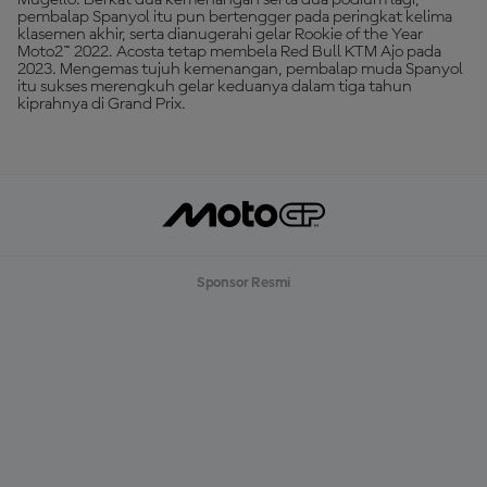
Mugello. Berkat dua kemenangan serta dua podium lagi,
pembalap Spanyol itu pun bertengger pada peringkat kelima
klasemen akhir, serta dianugerahi gelar Rookie of the Year
Moto2™ 2022. Acosta tetap membela Red Bull KTM Ajo pada
2023. Mengemas tujuh kemenangan, pembalap muda Spanyol
itu sukses merengkuh gelar keduanya dalam tiga tahun
kiprahnya di Grand Prix.
Sponsor Resmi