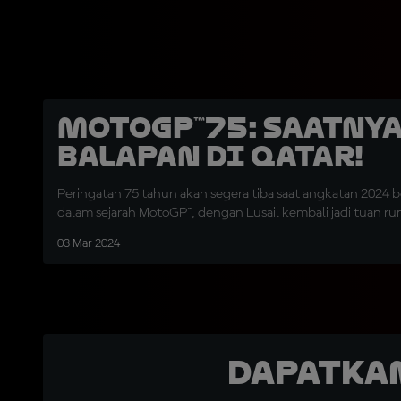
MotoGP™75: Saatny
Balapan di Qatar!
Peringatan 75 tahun akan segera tiba saat angkatan 2024 
dalam sejarah MotoGP™, dengan Lusail kembali jadi tuan r
03 Mar 2024
Dapatka