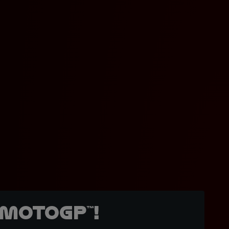
MotoGP™!