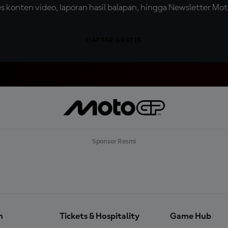
konten video, laporan hasil balapan, hingga Newsletter Moto
DAFTAR GRATIS
Sponsor Resmi
n
Tickets & Hospitality
Game Hub