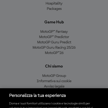
Hospitality
Packages
Game Hub
MotoGP™ Fantasy
MotoGP™ Predictor
MotoGP Guru Predict
MotoGP Guru Racing 25/26
MotoGP™26
Chi siamo
MotoGP Group
Informativa sui cookie
Avviso legale
Informativa sulla privacy
Personalizza la tua esperienza
Condizioni di acquisto
Dorna e i suoi fornitori utilizzano i cookie e tecnologie simili per