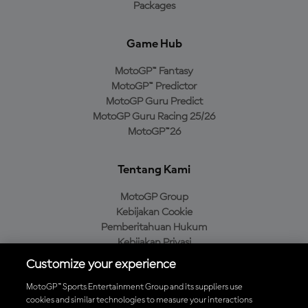
Packages
Game Hub
MotoGP™ Fantasy
MotoGP™ Predictor
MotoGP Guru Predict
MotoGP Guru Racing 25/26
MotoGP™26
Tentang Kami
MotoGP Group
Kebijakan Cookie
Pemberitahuan Hukum
Kebijakan Privasi
Kebijakan Pembelian
Customize your experience
MotoGP™ Sports Entertainment Group and its suppliers use
cookies and similar technologies to measure your interactions