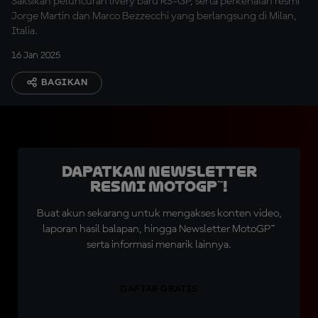
Saksikan peluncuran livery baru RS-GP, serta perkenalan resmi
Jorge Martin dan Marco Bezzecchi yang berlangsung di Milan,
Italia.
16 Jan 2025
BAGIKAN
Dapatkan Newsletter
Resmi MotoGP™!
Buat akun sekarang untuk mengakses konten video,
laporan hasil balapan, hingga Newsletter MotoGP™
serta informasi menarik lainnya.
DAFTAR GRATIS