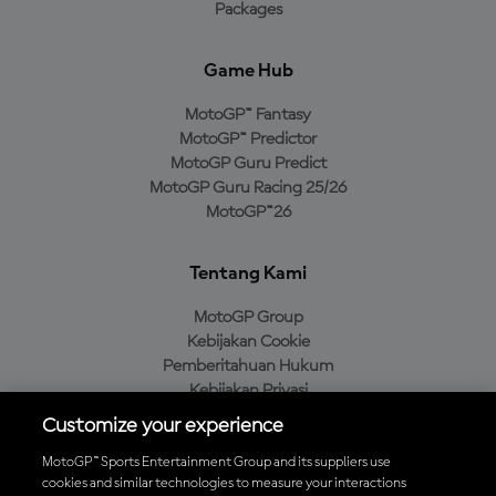
Packages
Game Hub
MotoGP™ Fantasy
MotoGP™ Predictor
MotoGP Guru Predict
MotoGP Guru Racing 25/26
MotoGP™26
Tentang Kami
MotoGP Group
Kebijakan Cookie
Pemberitahuan Hukum
Kebijakan Privasi
Kebijakan Pembelian
Customize your experience
MotoGP™ Sports Entertainment Group and its suppliers use
cookies and similar technologies to measure your interactions