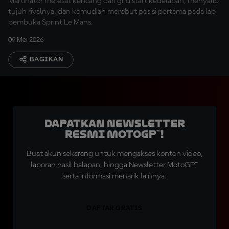
Martinator melesat kencang dari grid start kedelapan, menyalip
tujuh rivalnya, dan kemudian merebut posisi pertama pada lap
pembuka Sprint Le Mans.
09 Mei 2026
BAGIKAN
Dapatkan Newsletter
Resmi MotoGP™!
Buat akun sekarang untuk mengakses konten video,
laporan hasil balapan, hingga Newsletter MotoGP™
serta informasi menarik lainnya.
DAFTAR GRATIS