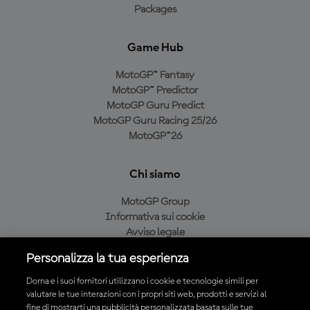
Packages
Game Hub
MotoGP™ Fantasy
MotoGP™ Predictor
MotoGP Guru Predict
MotoGP Guru Racing 25/26
MotoGP™26
Chi siamo
MotoGP Group
Informativa sui cookie
Avviso legale
Informativa sulla privacy
Personalizza la tua esperienza
Condizioni di acquisto
Dorna e i suoi fornitori utilizzano i cookie e tecnologie simili per
valutare le tue interazioni con i propri siti web, prodotti e servizi al
fine di mostrarti una pubblicità personalizzata basata sulle tue