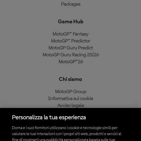
Packages
Game Hub
MotoGP™ Fantasy
MotoGP™ Predictor
MotoGP Guru Predict
MotoGP Guru Racing 25/26
MotoGP™26
Chi siamo
MotoGP Group
Informativa sui cookie
Avviso legale
Informativa sulla privacy
Personalizza la tua esperienza
Condizioni di acquisto
Dorna e i suoi fornitori utilizzano i cookie e tecnologie simili per
valutare le tue interazioni con i propri siti web, prodotti e servizi al
fine di mostrarti una pubblicità personalizzata basata sulle tue