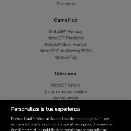
Packages
Game Hub
MotoGP™ Fantasy
MotoGP™ Predictor
MotoGP Guru Predict
MotoGP Guru Racing 25/26
MotoGP™26
Chi siamo
MotoGP Group
Informativa sui cookie
Avviso legale
Informativa sulla privacy
Personalizza la tua esperienza
Condizioni di acquisto
Dorna e i suoi fornitori utilizzano i cookie e tecnologie simili per
valutare le tue interazioni con i propri siti web, prodotti e servizi al
fine di mostrarti una pubblicità personalizzata basata sulle tue