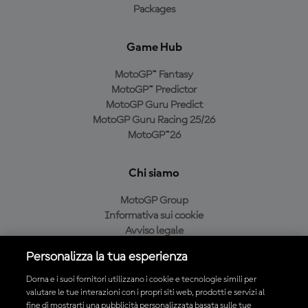
Packages
Game Hub
MotoGP™ Fantasy
MotoGP™ Predictor
MotoGP Guru Predict
MotoGP Guru Racing 25/26
MotoGP™26
Chi siamo
MotoGP Group
Informativa sui cookie
Avviso legale
Informativa sulla privacy
Personalizza la tua esperienza
Condizioni di acquisto
Dorna e i suoi fornitori utilizzano i cookie e tecnologie simili per
valutare le tue interazioni con i propri siti web, prodotti e servizi al
fine di mostrarti una pubblicità personalizzata basata sulle tue