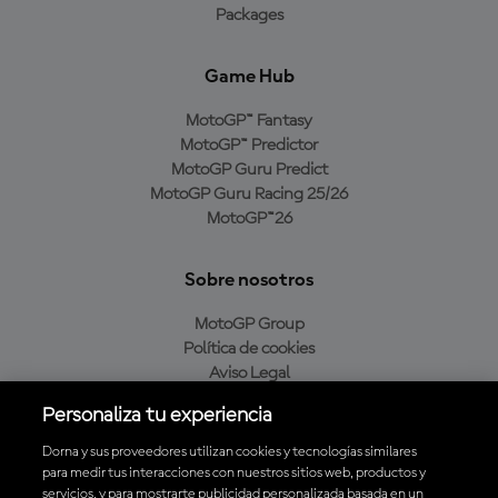
Packages
Game Hub
MotoGP™ Fantasy
MotoGP™ Predictor
MotoGP Guru Predict
MotoGP Guru Racing 25/26
MotoGP™26
Sobre nosotros
MotoGP Group
Política de cookies
Aviso Legal
Política de privacidad
Personaliza tu experiencia
Política de compra
Dorna y sus proveedores utilizan cookies y tecnologías similares
para medir tus interacciones con nuestros sitios web, productos y
servicios, y para mostrarte publicidad personalizada basada en un