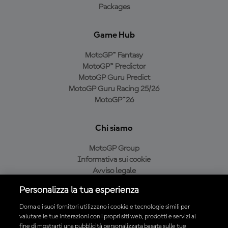
Packages
Game Hub
MotoGP™ Fantasy
MotoGP™ Predictor
MotoGP Guru Predict
MotoGP Guru Racing 25/26
MotoGP™26
Chi siamo
MotoGP Group
Informativa sui cookie
Avviso legale
Informativa sulla privacy
Personalizza la tua esperienza
Condizioni di acquisto
Dorna e i suoi fornitori utilizzano i cookie e tecnologie simili per
valutare le tue interazioni con i propri siti web, prodotti e servizi al
fine di mostrarti una pubblicità personalizzata basata sulle tue