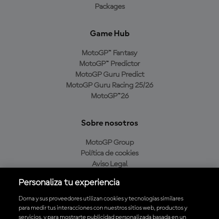
Packages
Game Hub
MotoGP™ Fantasy
MotoGP™ Predictor
MotoGP Guru Predict
MotoGP Guru Racing 25/26
MotoGP™26
Sobre nosotros
MotoGP Group
Política de cookies
Aviso Legal
Política de privacidad
Personaliza tu experiencia
Política de compra
Dorna y sus proveedores utilizan cookies y tecnologías similares
para medir tus interacciones con nuestros sitios web, productos y
servicios, y para mostrarte publicidad personalizada basada en un