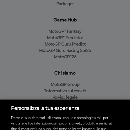
Packages
Game Hub
MotoGP™ Fantasy
MotoGP™ Predictor
MotoGP Guru Predict
MotoGP Guru Racing 25/26
MotoGP™26
Chi siamo
MotoGP Group
Informativa sui cookie
Avviso legale
Informativa sulla privacy
Personalizza la tua esperienza
Condizioni di acquisto
Dorna e i suoi fornitori utilizzano i cookie e tecnologie simili per
valutare le tue interazioni con i propri siti web, prodotti e servizi al
fine di mostrarti una pubblicità personalizzata basata sulle tue