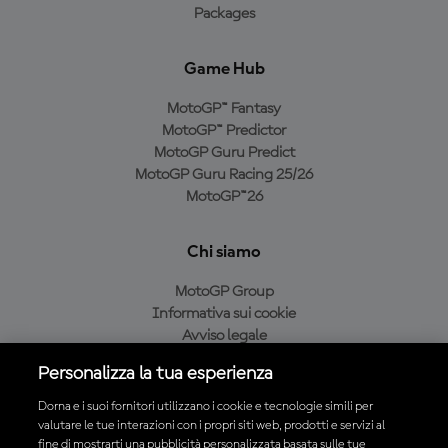
Packages
Game Hub
MotoGP™ Fantasy
MotoGP™ Predictor
MotoGP Guru Predict
MotoGP Guru Racing 25/26
MotoGP™26
Chi siamo
MotoGP Group
Informativa sui cookie
Avviso legale
Informativa sulla privacy
Personalizza la tua esperienza
Condizioni di acquisto
Dorna e i suoi fornitori utilizzano i cookie e tecnologie simili per
valutare le tue interazioni con i propri siti web, prodotti e servizi al
fine di mostrarti una pubblicità personalizzata basata sulle tue