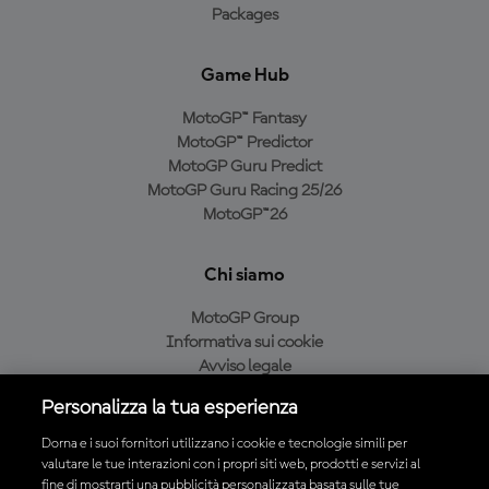
Packages
Game Hub
MotoGP™ Fantasy
MotoGP™ Predictor
MotoGP Guru Predict
MotoGP Guru Racing 25/26
MotoGP™26
Chi siamo
MotoGP Group
Informativa sui cookie
Avviso legale
Informativa sulla privacy
Personalizza la tua esperienza
Condizioni di acquisto
Dorna e i suoi fornitori utilizzano i cookie e tecnologie simili per
valutare le tue interazioni con i propri siti web, prodotti e servizi al
fine di mostrarti una pubblicità personalizzata basata sulle tue