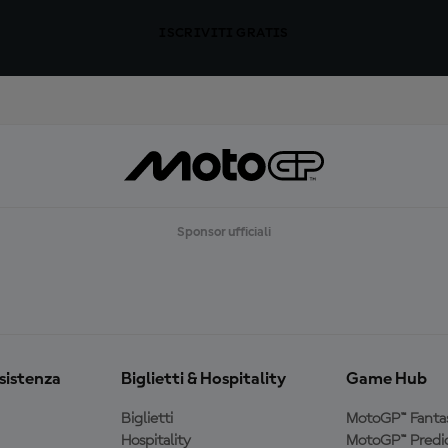
ISCRIVITI GRATIS
Sponsor ufficiali
ssistenza
Biglietti & Hospitality
Game Hub
Biglietti
MotoGP™ Fanta
Hospitality
MotoGP™ Predic