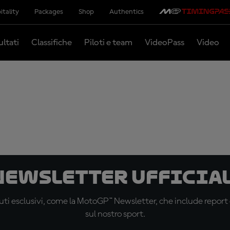
itality
Packages
Shop
Authentics
ultati
Classifiche
Piloti e team
VideoPass
Video
 newsletter ufficial
ti esclusivi, come la MotoGP™ Newsletter, che include report de
sul nostro sport.