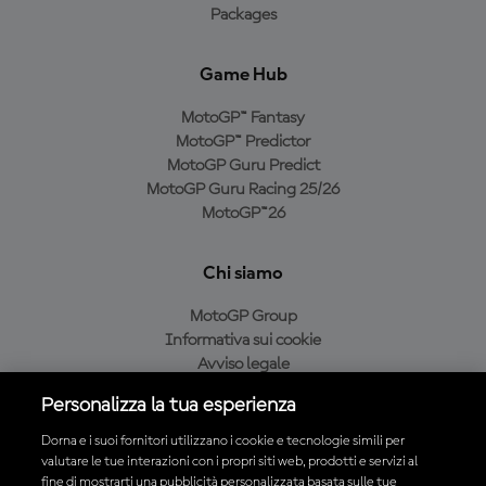
Packages
Game Hub
MotoGP™ Fantasy
MotoGP™ Predictor
MotoGP Guru Predict
MotoGP Guru Racing 25/26
MotoGP™26
Chi siamo
MotoGP Group
Informativa sui cookie
Avviso legale
Informativa sulla privacy
Personalizza la tua esperienza
Condizioni di acquisto
Dorna e i suoi fornitori utilizzano i cookie e tecnologie simili per
valutare le tue interazioni con i propri siti web, prodotti e servizi al
fine di mostrarti una pubblicità personalizzata basata sulle tue