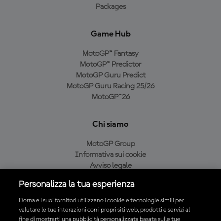
Packages
Game Hub
MotoGP™ Fantasy
MotoGP™ Predictor
MotoGP Guru Predict
MotoGP Guru Racing 25/26
MotoGP™26
Chi siamo
MotoGP Group
Informativa sui cookie
Avviso legale
Informativa sulla privacy
Personalizza la tua esperienza
Condizioni di acquisto
Dorna e i suoi fornitori utilizzano i cookie e tecnologie simili per
valutare le tue interazioni con i propri siti web, prodotti e servizi al
fine di mostrarti una pubblicità personalizzata basata sulle tue