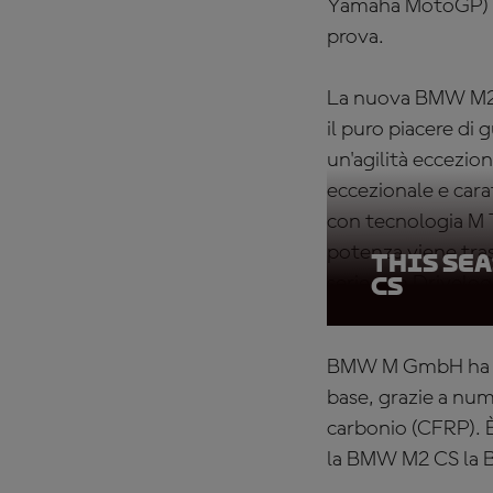
Yamaha MotoGP) e 
prova.
La nuova BMW M2 C
il puro piacere di
un'agilità eccezi
eccezionale e carat
con tecnologia M 
potenza viene tras
This se
serie con Drivelog
CS
BMW M GmbH ha rido
base, grazie a num
carbonio (CFRP). È
la BMW M2 CS la B