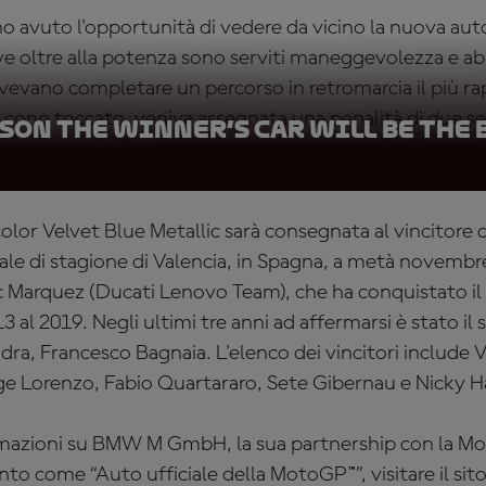
o avuto l'opportunità di vedere da vicino la nuova aut
ve oltre alla potenza sono serviti maneggevolezza e abili
evano completare un percorso in retromarcia il più r
i cono toccato, veniva assegnata una penalità di due s
ason the winner’s car will be the
altro assumeva il ruolo di commentatore per offrire una 
or Velvet Blue Metallic sarà consegnata al vincitor
nale di stagione di Valencia, in Spagna, a metà novembre
rc Marquez (Ducati Lenovo Team), che ha conquistato il
013 al 2019. Negli ultimi tre anni ad affermarsi è stato il
a, Francesco Bagnaia. L'elenco dei vincitori include V
ge Lorenzo, Fabio Quartararo, Sete Gibernau e Nicky 
ormazioni su BMW M GmbH, la sua partnership con la Mo
nto come “Auto ufficiale della MotoGP™”, visitare il sit