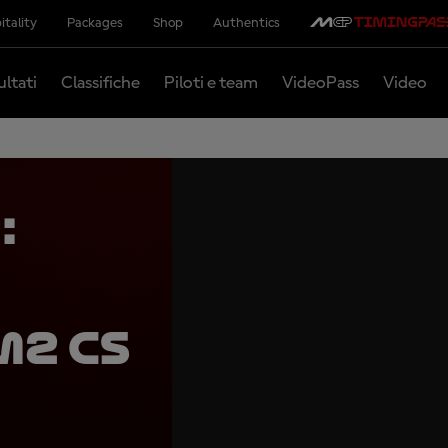
itality
Packages
Shop
Authentics
ultati
Classifiche
Piloti e team
VideoPass
Video
:
M2 CS