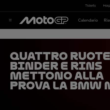
Tickets
Hosp
Calendario
Ris
Quattro ruote
Binder e Rins
mettono alla
prova la BMW 