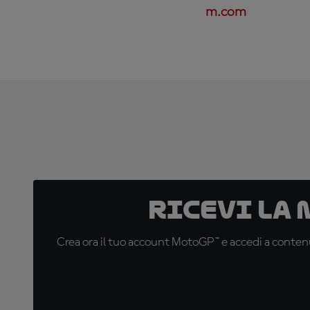
m.com
Ricevi la
Crea ora il tuo account MotoGP™ e accedi a contenu