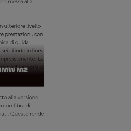
no messa alla
ulteriore livello
te prestazioni, con
ica di guida
i cilindri in linea
mpressionante. La
nic a 8 rapporti di
 BMW M2
ondi.
to alla versione
 con fibra di
giati. Questo rende