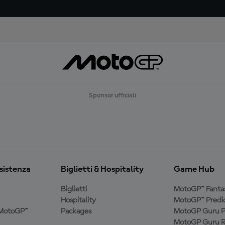
Sponsor ufficiali
ssistenza
Biglietti & Hospitality
Game Hub
Biglietti
MotoGP™ Fanta
Hospitality
MotoGP™ Predic
a MotoGP™
Packages
MotoGP Guru P
MotoGP Guru R