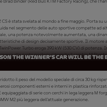
Brad Binder (Red Bull KTM Factory Racing), che l'han
S è stata svelata al mondo a fine maggio. Porta su un 
 guida nel segmento delle auto sportive compatte ad al
onale, una potenza notevolmente aumentata, una dinam
teristiche di design decisamente sportive. Il motore a se
TwinPower Turbo eroga 390 kW (530 CV) di potenza. I
messa alle ruote posteriori tramite il cambio M Steptro
ason the winner’s car will be the
ic. La BMW M2 CS passa da 0 a 100 km/h in soli 3,8 sec
tto il peso del modello speciale di circa 30 kg rispet
erosi componenti esterni e interni in plastica rinforzata
 equipaggiata di serie con cerchi in lega leggera M for
MW M2 più leggera dell'attuale generazione.