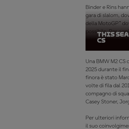
Binder e Rins hann
gara di slalom, do
della MotoGP™ dov
possibile. Per ogn
This se
pilota guidava, l’
CS
Una BMW M2 CS col
2025 durante il fi
finora è stato Ma
volte di fila dal 2
compagno di squadr
Casey Stoner, Jor
Per ulteriori inf
il suo coinvolgime