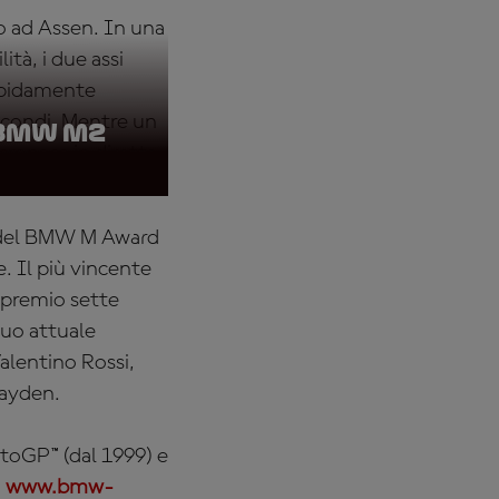
o ad Assen. In una
tà, i due assi
apidamente
econdi. Mentre un
 BMW M2
cronaca in diretta.
e del BMW M Award
. Il più vincente
 premio sette
 suo attuale
alentino Rossi,
Hayden.
toGP™ (dal 1999) e
o
www.bmw-