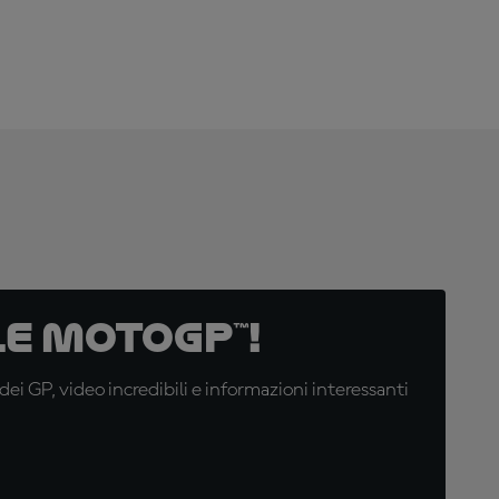
e MotoGP™!
i GP, video incredibili e informazioni interessanti