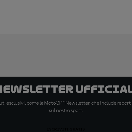
 newsletter ufficial
ti esclusivi, come la MotoGP™ Newsletter, che include report de
sul nostro sport.
ISCRIVITI GRATIS