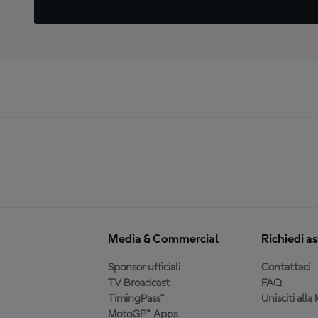
Media & Commercial
Richiedi a
Sponsor ufficiali
Contattaci
TV Broadcast
FAQ
TimingPass™
Unisciti all
MotoGP™ Apps