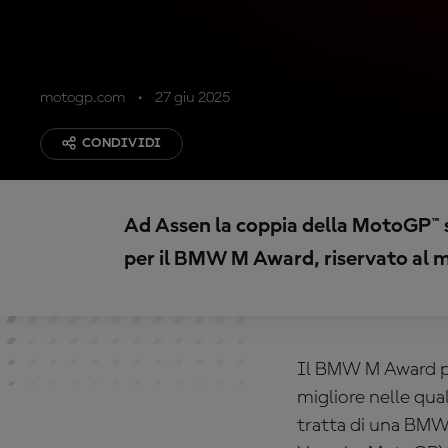
motogp.com
27 giu 2025
CONDIVIDI
Ad Assen la coppia della MotoGP™ si
per il BMW M Award, riservato al mi
Il BMW M Award pre
migliore nelle qua
tratta di una BMW