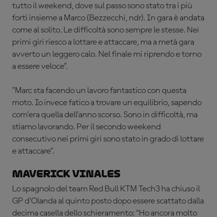
tutto il weekend, dove sul passo sono stato tra i più
forti insieme a Marco (Bezzecchi, ndr). In gara è andata
come al solito. Le difficoltà sono sempre le stesse. Nei
primi giri riesco a lottare e attaccare, ma a metà gara
avverto un leggero calo. Nel finale mi riprendo e torno
a essere veloce”.
"Marc sta facendo un lavoro fantastico con questa
moto. Io invece fatico a trovare un equilibrio, sapendo
com'era quella dell'anno scorso. Sono in difficoltà, ma
stiamo lavorando. Per il secondo weekend
consecutivo nei primi giri sono stato in grado di lottare
e attaccare".
Maverick Vinales
Lo spagnolo del team Red Bull KTM Tech3 ha chiuso il
GP d’Olanda al quinto posto dopo essere scattato dalla
decima casella dello schieramento: “Ho ancora molto