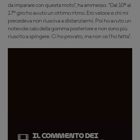
da imparare con questa moto”, ha ammesso. “Dal 10° al
17° giro ho avuto un ottimo ritmo. Ero veloce e chi mi
precedeva non riusciva a distanziarmi. Poi ho avuto un
notevole calo della gomma posteriore e non sono più
riuscito a spingere. Ci ho provato, ma non ce l'ho fatta".
Il commento dei