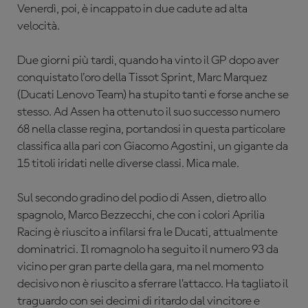
Venerdì, poi, è incappato in due cadute ad alta
velocità.
Due giorni più tardi, quando ha vinto il GP dopo aver
conquistato l'oro della Tissot Sprint, Marc Marquez
(Ducati Lenovo Team) ha stupito tanti e forse anche se
stesso. Ad Assen ha ottenuto il suo successo numero
68 nella classe regina, portandosi in questa particolare
classifica alla pari con Giacomo Agostini, un gigante da
15 titoli iridati nelle diverse classi. Mica male.
Sul secondo gradino del podio di Assen, dietro allo
spagnolo, Marco Bezzecchi, che con i colori Aprilia
Racing è riuscito a infilarsi fra le Ducati, attualmente
dominatrici. Il romagnolo ha seguito il numero 93 da
vicino per gran parte della gara, ma nel momento
decisivo non è riuscito a sferrare l’attacco. Ha tagliato il
traguardo con sei decimi di ritardo dal vincitore e