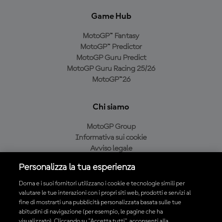
Game Hub
MotoGP™ Fantasy
MotoGP™ Predictor
MotoGP Guru Predict
MotoGP Guru Racing 25/26
MotoGP™26
Chi siamo
MotoGP Group
Informativa sui cookie
Avviso legale
Informativa sulla privacy
Personalizza la tua esperienza
Condizioni di acquisto
Dorna e i suoi fornitori utilizzano i cookie e tecnologie simili per
valutare le tue interazioni con i propri siti web, prodotti e servizi al
fine di mostrarti una pubblicità personalizzata basata sulle tue
Scarica l'app ufficiale MotoGP™
abitudini di navigazione (per esempio, le pagine che ha
visualizzato). Cliccando su "Accetta tutti", acconsenti alla