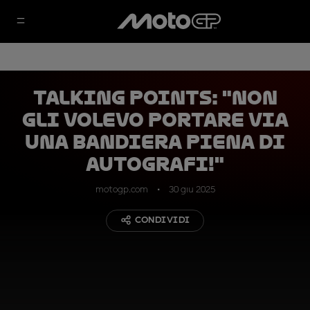
Talking Points: "Non
gli volevo portare via
una bandiera piena di
autografi!"
motogp.com
30 giu 2025
CONDIVIDI