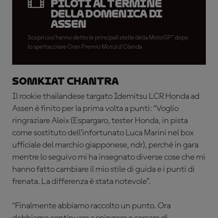
piloti al termine
della domenica di
Assen
Scopri cos'hanno detto le principali stelle della MotoGP™ dopo
lo spettacolare Gran Premio Motul d'Olanda
Somkiat Chantra
Il rookie thailandese targato Idemitsu LCR Honda ad
Assen è finito per la prima volta a punti: “Voglio
ringraziare Aleix (Espargaro, tester Honda, in pista
come sostituto dell’infortunato Luca Marini nel box
ufficiale del marchio giapponese, ndr), perché in gara
mentre lo seguivo mi ha insegnato diverse cose che mi
hanno fatto cambiare il mio stile di guida e i punti di
frenata. La differenza è stata notevole”.
“Finalmente abbiamo raccolto un punto. Ora
dobbiamo continuare a spingere e cercare di