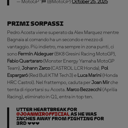
— MotoGP™🏁 (@MotoGP)
October 25, 2025
Primi sorpassi
Pedro Acosta viene superato da Alex Marquez mentre
Bagnaia al comando ha un secondo e mezzo di
vantaggio. Più indietro, ma sempre in zona punti, ci
sono
Fermín Aldeguer
(BK8 Gresini Racing MotoGP),
Fabio Quartararo
(Monster Energy Yamaha MotoGP
Team),
Johann Zarco
(CASTROL LCR Honda),
Pol
Espargaró
(Red Bull KTM Tech3) e
Luca Marini
(Honda
HRC Castrol). Nel frattempo, caduta per
Joan Mir
che
tenta di riportarsi su Acosta.
Marco Bezzecchi
(Aprilia
Racing), eliminato in Q1, entra in top ten.
Utter heartbreak for
@JoanMirOfficial
as he was
inches away from fighting for
3rd 💔💔💔