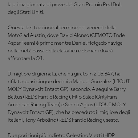
la prima giornata di prove del Gran Premio Red Bull
degli Stati Uniti.
Questa la situazione al termine del venerdì della
Moto2 ad Austin, dove David Alons
o (
CFMOTO Inde
Aspar Team)
è
primo mentre Daniel Holgado naviga
nella metà bassa della classifica e domani dovrà
affrontare la Q1.
Il migliore di giornata, che ha girato in
2:05.847,
ha
rifilato quasi cinque decimi a Manuel Gonzalez (
LIQUI
MOLY Dynavolt Intact GP)
, secondo. A seguire Barry
Baltus (
REDS Fantic Racing)
, Filip Salac (
OnlyFans
American Racing Team)
e Senna Agius (
LIQUI MOLY
Dynavolt Intact GP)
, che ha preceduto il migliore degli
italiani, Tony Arbolino (
REDS Fantic Racing)
, sesto.
Due posizioni più indietro Celestino Vietti (
HDR