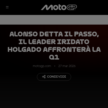
Alonso detta il passo,
il leader iridato
Holgado affronterà la
Q1
motogp.com
27 mar 2026
CONDIVIDI