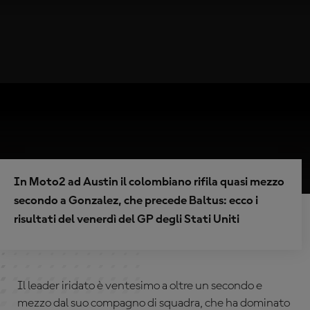
In Moto2 ad Austin il colombiano rifila quasi mezzo
secondo a Gonzalez, che precede Baltus: ecco i
risultati del venerdì del GP degli Stati Uniti
Il leader iridato è ventesimo a oltre un secondo e
mezzo dal suo compagno di squadra, che ha dominato