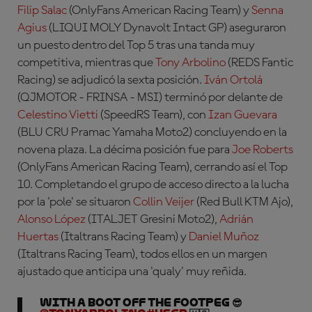
Filip Salac
(OnlyFans American Racing Team) y
Senna
Agius
(LIQUI MOLY Dynavolt Intact GP) aseguraron
un puesto dentro del Top 5 tras una tanda muy
competitiva, mientras que
Tony Arbolino
(REDS Fantic
Racing) se adjudicó la sexta posición.
Iván Ortolá
(QJMOTOR - FRINSA - MSI) terminó por delante de
Celestino Vietti
(SpeedRS Team), con
Izan Guevara
(BLU CRU Pramac Yamaha Moto2) concluyendo en la
novena plaza. La décima posición fue para
Joe Roberts
(OnlyFans American Racing Team), cerrando así el Top
10. Completando el grupo de acceso directo a la lucha
por la 'pole' se situaron
Collin Veijer
(Red Bull KTM Ajo),
Alonso López
(ITALJET Gresini Moto2),
Adrián
Huertas
(Italtrans Racing Team) y
Daniel Muñoz
(Italtrans Racing Team), todos ellos en un margen
ajustado que anticipa una 'qualy' muy reñida.
With a boot off the footpeg 😎