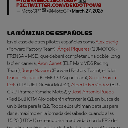
@TonyArbolino
#USGP
🇺🇸
pic.twitter.com/DekdOTPow3
— MotoGP™🏁 (@MotoGP)
March 27, 2026
La nómina de españoles
En el caso de otros pilotos españoles como
Alex Escrig
(Forward Factory Team),
Ángel Piqueras
(QJMOTOR -
FRINSA - MSI), que deberá completar una doble 'long
lap' en carrera,
Aron Canet
(ELF Marc VDS Racing
Team),
Jorge Navarro
(Forward Factory Team), el líder
Daniel Holgado
(CFMOTO Aspar Team),
Sergio García
Dols
(ITALJET Gresini Moto2),
Alberto Ferrández
(BLU
CRU Pramac Yamaha Moto2) y
José Antonio Rueda
(Red Bull KTM Ajo) deberán afrontar la Q1 en busca de
un billete para la Q2. Todos ellos ultiman detalles para
dar el máximo en la jornada del sábado, cuando a las
15:25 (UTC+1) se reanudará la actividad con la FP2 del
Gran Premio Red Bull de Estados Unidos en el Circuito