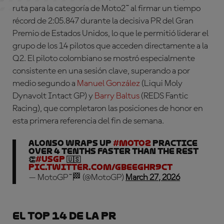
ruta para la categoría de Moto2™ al firmar un tiempo
récord de 2:05.847 durante la decisiva PR del Gran
Premio de Estados Unidos, lo que le permitió liderar el
grupo de los 14 pilotos que acceden directamente a la
Q2. El piloto colombiano se mostró especialmente
consistente en una sesión clave, superando a por
medio segundo a
Manuel González
(Liqui Moly
Dynavolt Intact GP) y
Barry Baltus
(REDS Fantic
Racing), que completaron las posiciones de honor en
esta primera referencia del fin de semana.
Alonso wraps up
#Moto2
Practice
over 4 tenths faster than the rest
👏
#USGP
🇺🇸
pic.twitter.com/gBeeGhR9cT
— MotoGP™🏁 (@MotoGP)
March 27, 2026
El Top 14 de la PR