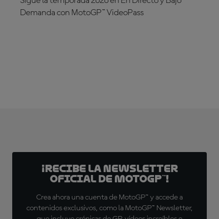
Sigue la temporada 2026 en En Directo y Bajo
Demanda con MotoGP™ VideoPass
¡SUSCRÍBETE YA!
¡Recibe la Newsletter
oficial de MotoGP™!
Crea ahora una cuenta de MotoGP™ y accede a
contenidos exclusivos, como la MotoGP™ Newsletter,
que incluye crónicas de GP, vídeos increíbles e