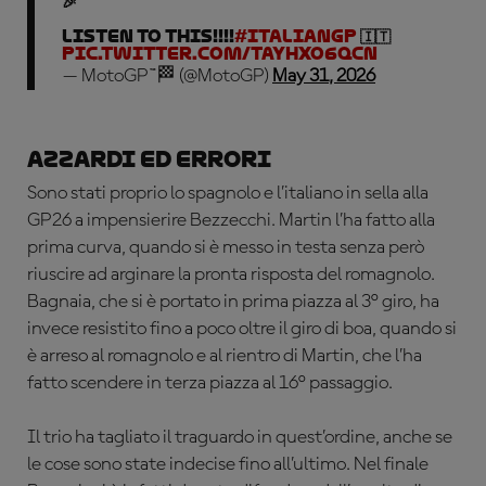
🎉
LISTEN TO THIS!!!!
#ItalianGP
🇮🇹
pic.twitter.com/taYHXO6qcN
— MotoGP™🏁 (@MotoGP)
May 31, 2026
Azzardi ed errori
Sono stati proprio lo spagnolo e l’italiano in sella alla
GP26 a impensierire Bezzecchi. Martin l’ha fatto alla
prima curva, quando si è messo in testa senza però
riuscire ad arginare la pronta risposta del romagnolo.
Bagnaia, che si è portato in prima piazza al 3° giro, ha
invece resistito fino a poco oltre il giro di boa, quando si
è arreso al romagnolo e al rientro di Martin, che l’ha
fatto scendere in terza piazza al 16° passaggio.
Il trio ha tagliato il traguardo in quest’ordine, anche se
le cose sono state indecise fino all’ultimo. Nel finale