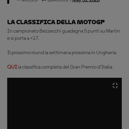
— MotoGP™🏁 (@MotoGP)
May 31, 2026
La classifica della MotoGP
In campionato Bezzecchi guadagna 5 punti su Martin
e si porta a +17.
Il prossimo round la settimana prossima in Ungheria.
QUI
la classifica completa del Gran Premio d’Italia.