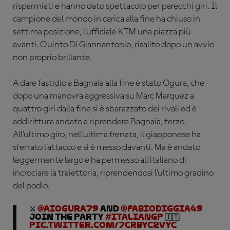
risparmiati e hanno dato spettacolo per parecchi giri. Il
campione del mondo in carica alla fine ha chiuso in
settima posizione, l’ufficiale KTM una piazza più
avanti. Quinto Di Giannantonio, risalito dopo un avvio
non proprio brillante.
A dare fastidio a Bagnaia alla fine è stato Ogura, che
dopo una manovra aggressiva su Marc Marquez a
quattro giri dalla fine si è sbarazzato dei rivali ed è
addirittura andato a riprendere Bagnaia, terzo.
All’ultimo giro, nell’ultima frenata, il giapponese ha
sferrato l’attacco e si è messo davanti. Ma è andato
leggermente largo e ha permesso all’italiano di
incrociare la traiettoria, riprendendosi l’ultimo gradino
del podio.
⚔️
@AiOgura79
and
@FabioDiggia49
join the party
#ItalianGP
🇮🇹
pic.twitter.com/7cRByc2vYc