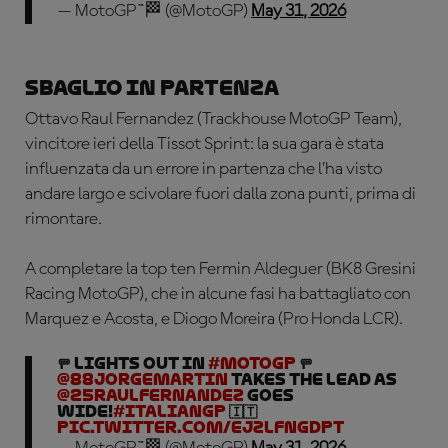
— MotoGP™🏁 (@MotoGP)
May 31, 2026
Sbaglio in partenza
Ottavo Raul Fernandez (Trackhouse MotoGP Team),
vincitore ieri della Tissot Sprint: la sua gara è stata
influenzata da un errore in partenza che l’ha visto
andare largo e scivolare fuori dalla zona punti, prima di
rimontare.
A completare la top ten Fermin Aldeguer (BK8 Gresini
Racing MotoGP), che in alcune fasi ha battagliato con
Marquez e Acosta, e Diogo Moreira (Pro Honda LCR).
🚥 LIGHTS OUT in
#MotoGP
🚥
@88jorgemartin
TAKES THE LEAD as
@25RaulFernandez
goes
wide!
#ItalianGP
🇮🇹
pic.twitter.com/ejZLFngdpt