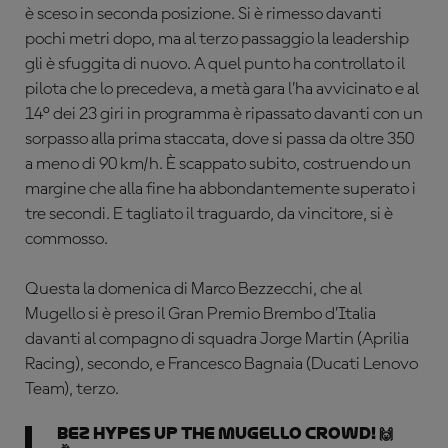
è sceso in seconda posizione. Si è rimesso davanti
pochi metri dopo, ma al terzo passaggio la leadership
gli è sfuggita di nuovo. A quel punto ha controllato il
pilota che lo precedeva, a metà gara l’ha avvicinato e al
14° dei 23 giri in programma è ripassato davanti con un
sorpasso alla prima staccata, dove si passa da oltre 350
a meno di 90 km/h. È scappato subito, costruendo un
margine che alla fine ha abbondantemente superato i
tre secondi.
E tagliato il traguardo, da vincitore, si è
commosso.
Questa la domenica di Marco Bezzecchi, che al
Mugello si è preso il Gran Premio Brembo d’Italia
davanti al compagno di squadra Jorge Martin (Aprilia
Racing), secondo, e Francesco Bagnaia (Ducati Lenovo
Team), terzo.
Bez hypes up the Mugello crowd! 🙌