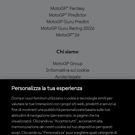
MotoGP™ Fantasy
MotoGP™ Predictor
MotoGP Guru Predict
MotoGP Guru Racing 25/26
MotoGP™26
Chi siamo
MotoGP Group
Informativa sui cookie
Avviso legale
Informativa sulla privacy
Personalizza la tua esperienza
Condizioni di acquisto
Dorna e i suoi fornitori utilizzano i cookie e tecnologie simili per
valutare le tue interazioni con i propri siti web, prodotti e servizi al
fine di mostrarti una pubblicità personalizzata basata sulle tue
Scarica l'app ufficiale MotoGP™
abitudini di navigazione (per esempio, le pagine che ha
visualizzato). Cliccando su "Accetta tutti", acconsenti alla
memorizzazione dei nostri cookie sul tuo dispositivo per questi
scopi. Cliccando su "Personalizza" puoi scegliere quali categorie di