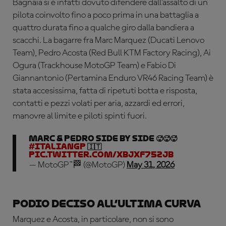
Bagnaia si è infatti dovuto difendere dall’assalto di un
pilota coinvolto fino a poco prima in una battaglia a
quattro durata fino a qualche giro dalla bandiera a
scacchi. La bagarre fra Marc Marquez (Ducati Lenovo
Team), Pedro Acosta (Red Bull KTM Factory Racing), Ai
Ogura (Trackhouse MotoGP Team) e Fabio Di
Giannantonio (Pertamina Enduro VR46 Racing Team) è
stata accesissima, fatta di ripetuti botta e risposta,
contatti e pezzi volati per aria, azzardi ed errori,
manovre al limite e piloti spinti fuori.
MARC & PEDRO SIDE BY SIDE 🥵🥵🥵
#ItalianGP
🇮🇹
pic.twitter.com/XBJxF75Zjb
— MotoGP™🏁 (@MotoGP)
May 31, 2026
Podio deciso all’ultima curva
Marquez e Acosta, in particolare, non si sono