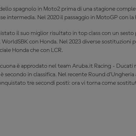
 dello spagnolo in Moto2 prima di una stagione comple
sse intermedia. Nel 2020 il passaggio in MotoGP con la
stato il suo miglior risultato in top class con un sesto
l WorldSBK con Honda. Nel 2023 diverse sostituzioni p
ficiale Honda che con LCR.
ecuona è approdato nel team
Aruba.it Racing - Ducati
n
 secondo in classifica. Nel recente Round d'Ungheria 
nquistato tre secondi posti: ora vi torna come sostit