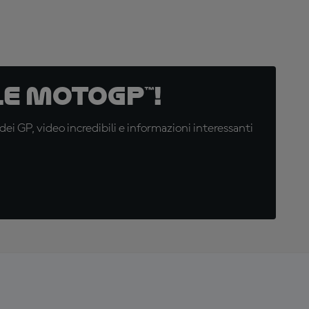
e MotoGP™!
i GP, video incredibili e informazioni interessanti