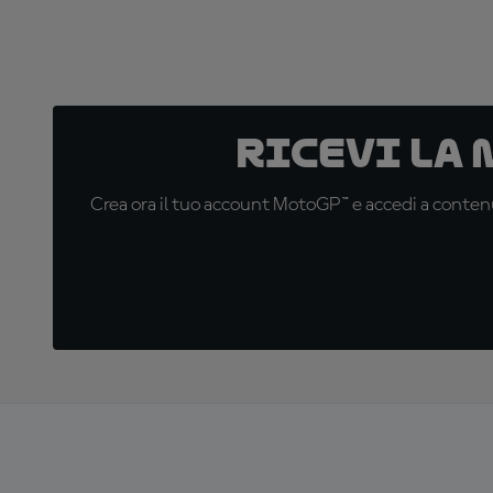
Ricevi la
Crea ora il tuo account MotoGP™ e accedi a contenu