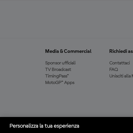
Media & Commercial
Richiedi a
Sponsor ufficiali
Contattaci
TV Broadcast
FAQ
TimingPass™
Unisciti all
MotoGP™ Apps
Scarica l'app ufficiale
MotoGP™
Personalizza la tua esperienza