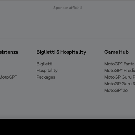
Sponsor ufficiali
ssistenza
Biglietti & Hospitality
Game Hub
Biglietti
MotoGP™ Fanta
Hospitality
MotoGP™ Predic
a MotoGP™
Packages
MotoGP Guru P
MotoGP Guru R
MotoGP™26