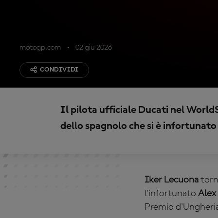
motogp.com
02 giu 2026
CONDIVIDI
Il pilota ufficiale Ducati nel Worl
dello spagnolo che si è infortunat
Iker Lecuona
torn
l'infortunato
Alex
Premio d'Ungheri