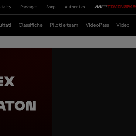
itality
Packages
Shop
Authentics
ultati
Classifiche
Piloti e team
VideoPass
Video
ex
laton