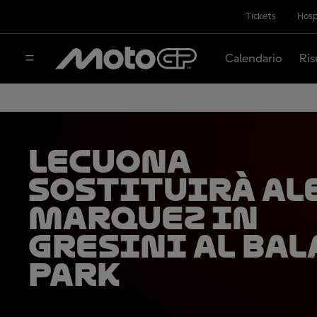
Tickets
Hosp
Calendario
Ris
Lecuona
sostituirà Al
Marquez in
Gresini al Ba
Park