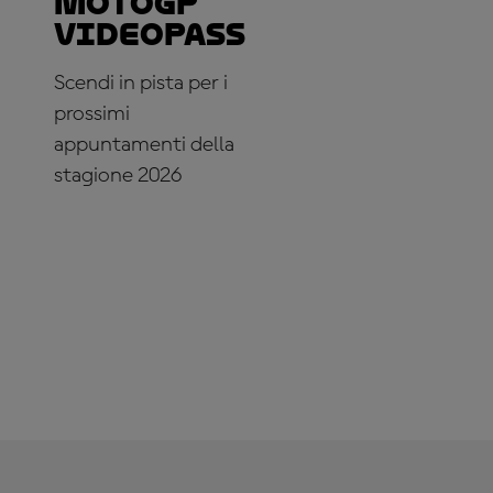
MotoGP™
VideoPass
Scendi in pista per i
prossimi
appuntamenti della
stagione 2026
ABBONATI
ADESSO!