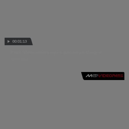
00:01:13
Pawi: "Devo ancora capire qualche particolare"
28 OTT 2016