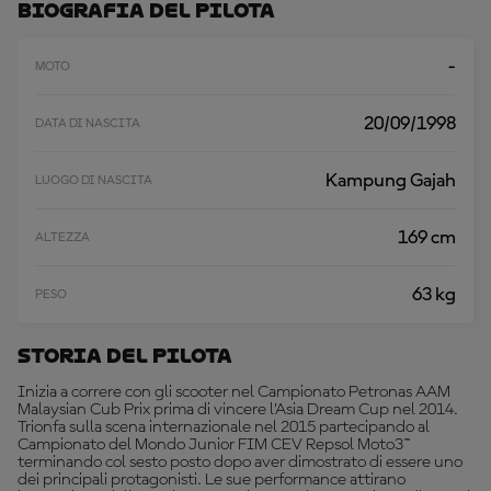
A
Biografia Del Pilota
A
L
T
-
MOTO
R
O
20/09/1998
DATA DI NASCITA
Kampung Gajah
LUOGO DI NASCITA
169 cm
ALTEZZA
63 kg
PESO
Storia Del Pilota
Inizia a correre con gli scooter nel Campionato Petronas AAM
Malaysian Cub Prix prima di vincere l’Asia Dream Cup nel 2014.
Trionfa sulla scena internazionale nel 2015 partecipando al
Campionato del Mondo Junior FIM CEV Repsol Moto3™
terminando col sesto posto dopo aver dimostrato di essere uno
dei principali protagonisti. Le sue performance attirano