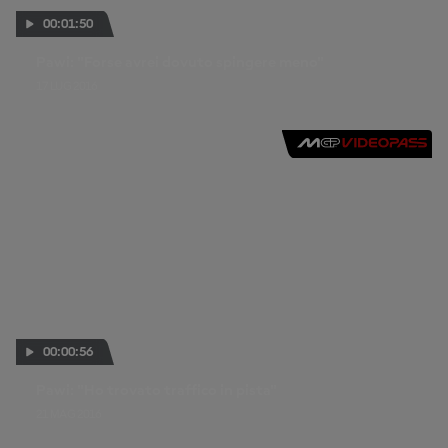
00:01:50
Pawi: "Forse avrei dovuto spingere meno"
17 LUG 2016
00:00:56
Pawi: "Ho trovato traffico in pista"
21 MAG 2016