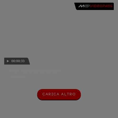
00:00:33
Pawi: "Sono così contento!"
03 APR 2016
CARICA ALTRO
C
A
R
I
C