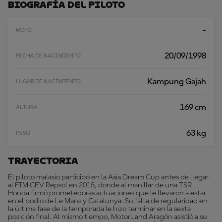
R
Biografía Del Piloto
M
Á
S
-
MOTO
20/09/1998
FECHA DE NACIMIENTO
Kampung Gajah
LUGAR DE NACIMIENTO
169 cm
ALTURA
63 kg
PESO
Trayectoria
El piloto malasio participó en la Asia Dream Cup antes de llegar
al FIM CEV Repsol en 2015, donde al manillar de una TSR
Honda firmó prometedoras actuaciones que le llevaron a estar
en el podio de Le Mans y Catalunya. Su falta de regularidad en
la última fase de la temporada le hizo terminar en la sexta
posición final. Al mismo tiempo, MotorLand Aragón asistió a su