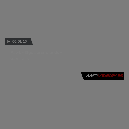
00:01:13
Pawi: «Sigo aprendiendo»
28 OCT 2016