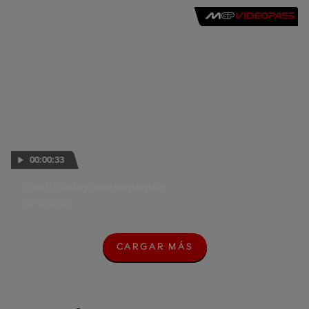
00:00:33
Pawi: «¡Estoy muy contento!»
03 ABR 2016
CARGAR MÁS
C
A
R
G
A