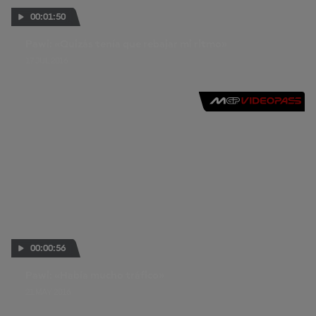
00:01:50
Pawi: «Quizás tenía que rebajar mi ritmo»
17 JUL 2016
00:00:56
Pawi: «Había mucho tráfico»
21 MAY 2016