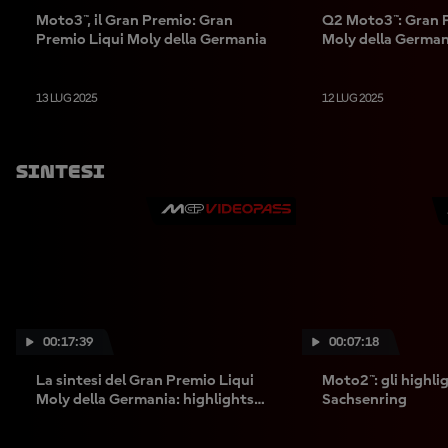
Moto3™, il Gran Premio: Gran
Q2 Moto3™: Gran 
Premio Liqui Moly della Germania
Moly della German
13 LUG 2025
12 LUG 2025
Sintesi
00:17:39
00:07:18
La sintesi del Gran Premio Liqui
Moto2™: gli highlig
Moly della Germania: highlights
Sachsenring
della MotoGP™