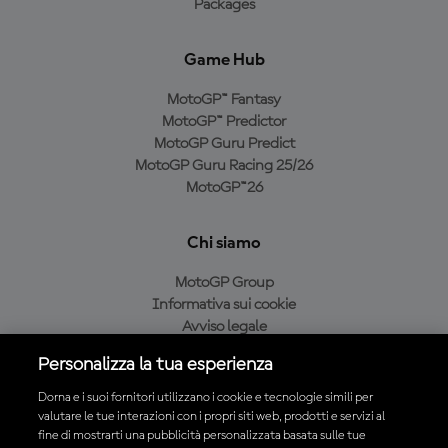
Packages
Game Hub
MotoGP™ Fantasy
MotoGP™ Predictor
MotoGP Guru Predict
MotoGP Guru Racing 25/26
MotoGP™26
Chi siamo
MotoGP Group
Informativa sui cookie
Avviso legale
Informativa sulla privacy
Personalizza la tua esperienza
Condizioni di acquisto
Dorna e i suoi fornitori utilizzano i cookie e tecnologie simili per
valutare le tue interazioni con i propri siti web, prodotti e servizi al
fine di mostrarti una pubblicità personalizzata basata sulle tue