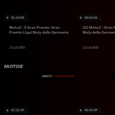
01:10:08
00:24:56
Moto2™, il Gran Premio: Gran
Q2 Moto2™: Gran 
Premio Liqui Moly della Germania
Moly della German
13 LUG 2025
12 LUG 2025
Moto3™
01:11:39
00:34:59