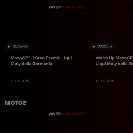
01:54:05
00:25:57
MotoGP™, il Gran Premio Liqui
Warm Up MotoGP™
Moly della Germania
Liqui Moly della 
13 LUG 2025
13 LUG 2025
Moto2™