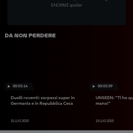
ENORMI spoiler
Da Non Perdere
00:03:14
00:03:59
Duelli roventi: sorpassi super in
UNSEEN: "Ti ho qua
Germania e in Repubblica Ceca
mano!"
31 LUG 2025
15 LUG 2025