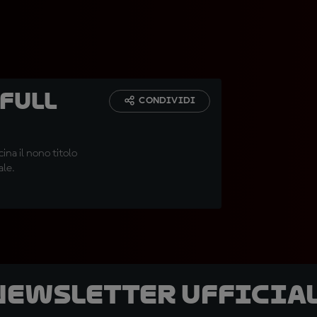
 Full
CONDIVIDI
ina il nono titolo
ale.
 newsletter ufficial