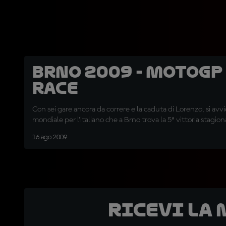
Brno 2009 - MotoGP
Race
Con sei gare ancora da correre e la caduta di Lorenzo, si avvic
mondiale per l'italiano che a Brno trova la 5ª vittoria stagion
16 ago 2009
Ricevi la