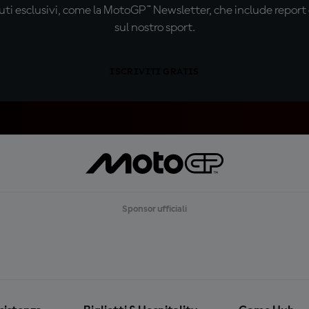
ti esclusivi, come la MotoGP™ Newsletter, che include report de
sul nostro sport.
ISCRIVITI GRATIS
Sponsor ufficiali