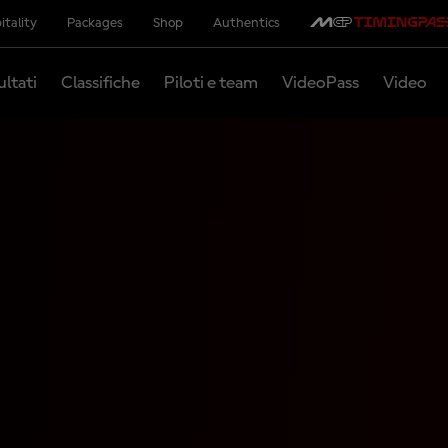
itality
Packages
Shop
Authentics
ultati
Classifiche
Piloti e team
VideoPass
Video