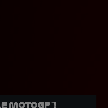
e MotoGP™!