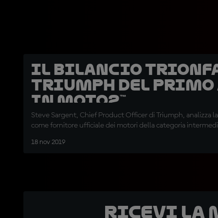
Il bilancio trionfa
Triumph del primo
in Moto2™
Steve Sargent, Chief Product Officer di Triumph, analizza l
come fornitore ufficiale dei motori della categoria intermed
18 nov 2019
Ricevi la