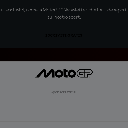
ti esclusivi, come la MotoGP™ Newsletter, che include report de
sul nostro sport.
ISCRIVITI GRATIS
Sponsor ufficiali