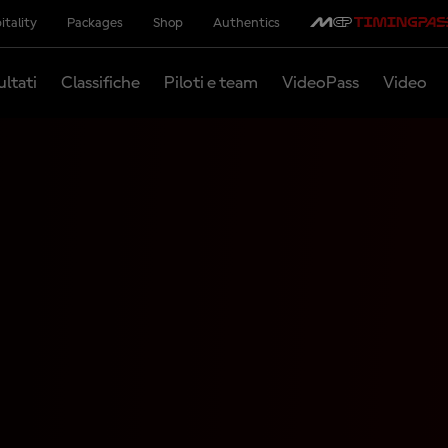
itality
Packages
Shop
Authentics
ultati
Classifiche
Piloti e team
VideoPass
Video