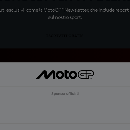
ti esclusivi, come la MotoGP™ Newsletter, che include report de
sul nostro sport.
ISCRIVITI GRATIS
Sponsor ufficiali