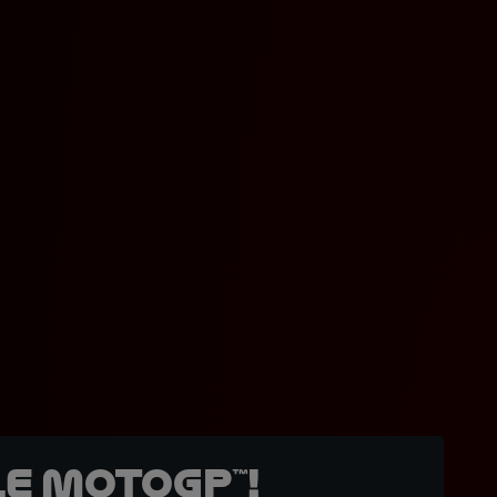
e MotoGP™!