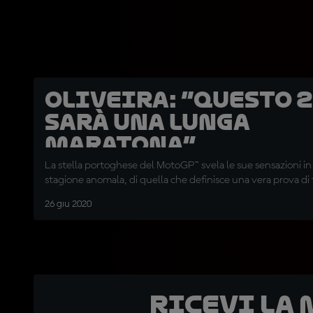
Oliveira: “Questo 
sarà una lunga
maratona”
La stella portoghese del MotoGP™ svela le sue sensazioni in 
stagione anomala, di quella che definisce una vera prova di 
26 giu 2020
Ricevi la