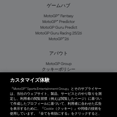
ゲームハブ
MotoGP™ Fantasy
MotoGP™ Predictor
MotoGP Guru Predict
MotoGP Guru Racing 25/26
MotoGP™26
アバウト
MotoGP Group
クッキーポリシー
利用規約
カスタマイズ体験
プライバシーポリシー
購入ポリシー
『MotoGP™ Sports Entertainment Group』とそのサプライヤー
は、当社のウェブサイト、製品、サービスとのやり取りを測
定し、利用者の閲覧習慣（例えば閲覧したページ）に基づい
て作成したプロフィールに基づいて、利用者に合わせた広告
オフィシャルアプリ
を表示するために、『Cookie（クッキー）』や同様の技術を
使用しています。『全てを有効にする』をクリックすると、