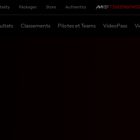
tality
Packages
Store
Authentics
ultats
Classements
Pilotes et Teams
VideoPass
Vi