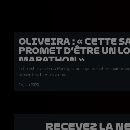
Oliveira : « Cette 
promet d’être un l
marathon »
Telle est la vision du Portugais au sujet de cet enchaînemen
présentera bientôt à eux.
26 juin 2020
Recevez la N