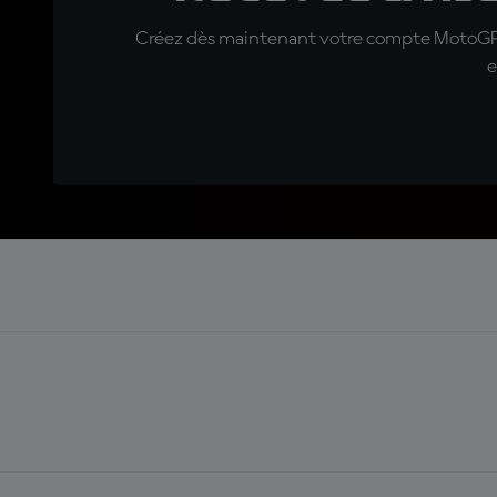
Créez dès maintenant votre compte MotoGP™ e
e