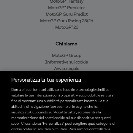
MotoGP™ Fantasy
MotoGP™ Predictor
MotoGP Guru Predict
MotoGP Guru Racing 25/26
MotoGP™26
Chi siamo
MotoGP Group
Informativa sui cookie
Avviso legale
Informativa sulla privacy
Personalizza la tua esperienza
Condizioni di acquisto
Dorna e i suoi fornitori utilizzano i cookie e tecnologie simili per
valutare le tue interazioni con i propri siti web, prodotti e servizi al
fine di mostrarti una pubblicità personalizzata basata sulle tue
Scarica l'app ufficiale MotoGP™
abitudini di navigazione (per esempio, le pagine che ha
visualizzato). Cliccando su "Accetta tutti", acconsenti alla
memorizzazione dei nostri cookie sul tuo dispositivo per questi
scopi. Cliccando su "Personalizza" puoi scegliere quali categorie di
cookie preferisci abilitare o rifiutare. Puoi sempre controllare la