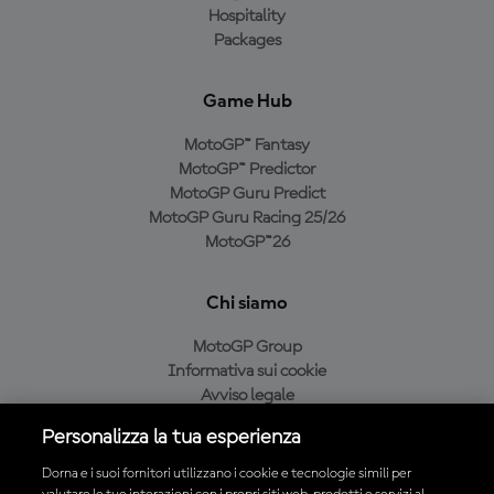
Hospitality
Packages
Game Hub
MotoGP™ Fantasy
MotoGP™ Predictor
MotoGP Guru Predict
MotoGP Guru Racing 25/26
MotoGP™26
Chi siamo
MotoGP Group
Informativa sui cookie
Avviso legale
Informativa sulla privacy
Personalizza la tua esperienza
Condizioni di acquisto
Dorna e i suoi fornitori utilizzano i cookie e tecnologie simili per