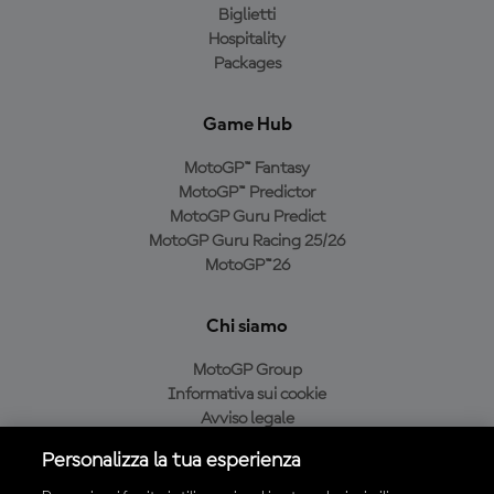
Biglietti
Hospitality
Packages
Game Hub
MotoGP™ Fantasy
MotoGP™ Predictor
MotoGP Guru Predict
MotoGP Guru Racing 25/26
MotoGP™26
Chi siamo
MotoGP Group
Informativa sui cookie
Avviso legale
Informativa sulla privacy
Personalizza la tua esperienza
Condizioni di acquisto