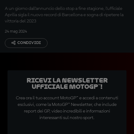
perfetto?
A un giorno dall'annuncio dello stop a fine stagione, l'ufficiale
Aprilia sigla il nuovo record di Barcellona e sogna di ripetere la
vittoria del 2023
24 mag 2024
CONDIVIDI
Ricevi la newsletter
ufficiale MotoGP™!
Crea ora il tuo account MotoGP™ e accedi a contenuti
esclusivi, come la MotoGP™ Newsletter, che include
report dei GP, video incredibili e informazioni
interessanti sul nostro sport.