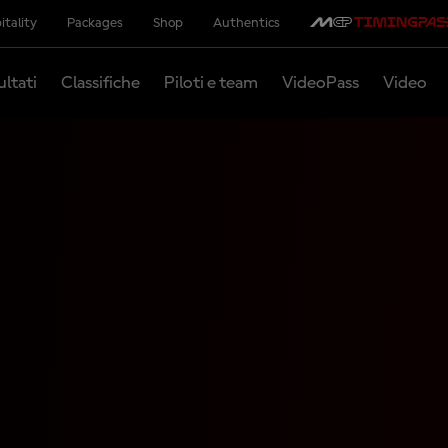
itality
Packages
Shop
Authentics
ultati
Classifiche
Piloti e team
VideoPass
Video