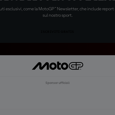
ti esclusivi, come la MotoGP™ Newsletter, che include report de
sul nostro sport.
ISCRIVITI GRATIS
Sponsor ufficiali