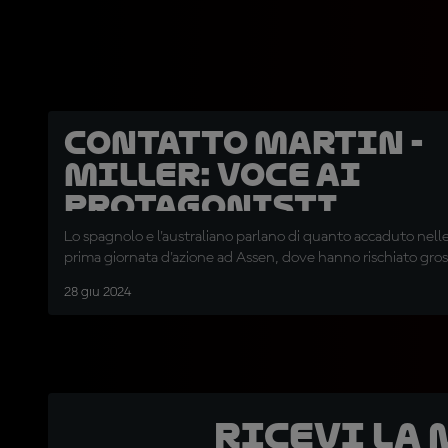
Contatto Martin -
Miller: voce ai
protagonisti
dell'episodio
Lo spagnolo e l'australiano parlano di quanto accaduto nelle 
prima giornata d'azione ad Assen, dove hanno rischiato gro
28 giu 2024
Ricevi la