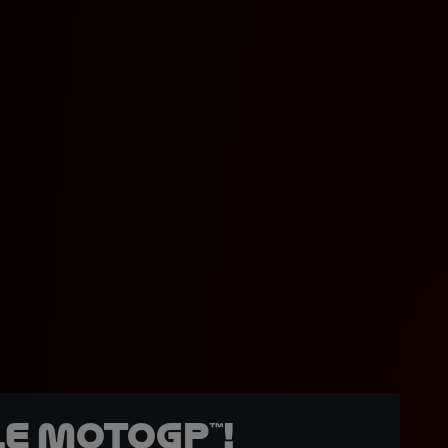
e MotoGP™!