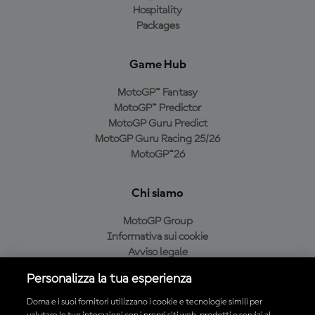
Hospitality
Packages
Game Hub
MotoGP™ Fantasy
MotoGP™ Predictor
MotoGP Guru Predict
MotoGP Guru Racing 25/26
MotoGP™26
Chi siamo
MotoGP Group
Informativa sui cookie
Avviso legale
Informativa sulla privacy
Personalizza la tua esperienza
Condizioni di acquisto
Dorna e i suoi fornitori utilizzano i cookie e tecnologie simili per