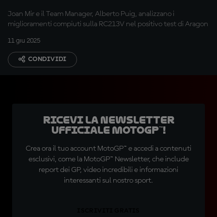
progressi al MotorLand
Joan Mir e il Team Manager, Alberto Puig, analizzano i
miglioramenti compiuti sulla RC213V nel positivo test di Aragon
11 giu 2025
CONDIVIDI
Ricevi la newsletter
ufficiale MotoGP™!
Crea ora il tuo account MotoGP™ e accedi a contenuti
esclusivi, come la MotoGP™ Newsletter, che include
report dei GP, video incredibili e informazioni
interessanti sul nostro sport.
ISCRIVITI GRATIS