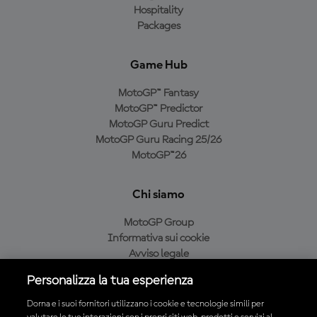
Hospitality
Packages
Game Hub
MotoGP™ Fantasy
MotoGP™ Predictor
MotoGP Guru Predict
MotoGP Guru Racing 25/26
MotoGP™26
Chi siamo
MotoGP Group
Informativa sui cookie
Avviso legale
Informativa sulla privacy
Personalizza la tua esperienza
Condizioni di acquisto
Dorna e i suoi fornitori utilizzano i cookie e tecnologie simili per