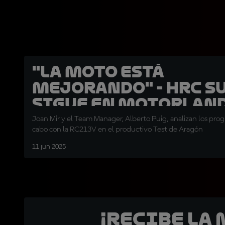
"La moto está
mejorando" - HRC s
sigue en MotorLan
Joan Mir y el Team Manager, Alberto Puig, analizan los prog
cabo con la RC213V en el productivo Test de Aragón
11 jun 2025
¡Recibe la