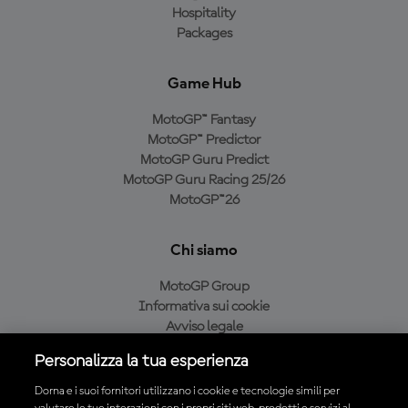
Hospitality
Packages
Game Hub
MotoGP™ Fantasy
MotoGP™ Predictor
MotoGP Guru Predict
MotoGP Guru Racing 25/26
MotoGP™26
Chi siamo
MotoGP Group
Informativa sui cookie
Avviso legale
Informativa sulla privacy
Personalizza la tua esperienza
Condizioni di acquisto
Dorna e i suoi fornitori utilizzano i cookie e tecnologie simili per