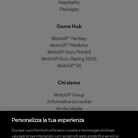
Hospitality
Packages
Game Hub
MotoGP™ Fantasy
MotoGP™ Predictor
MotoGP Guru Predict
MotoGP Guru Racing 25/26
MotoGP™26
Chi siamo
MotoGP Group
Informativa sui cookie
Avviso legale
Informativa sulla privacy
Personalizza la tua esperienza
Condizioni di acquisto
Dorna e i suoi fornitori utilizzano i cookie e tecnologie simili per
valutare le tue interazioni con i propri siti web, prodotti e servizi al