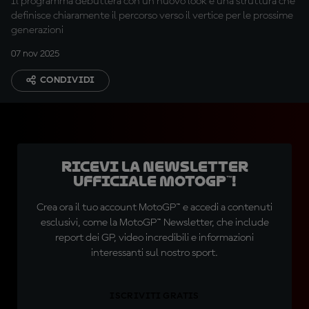
Il programma debutterà con un nuovo look e una struttura che
definisce chiaramente il percorso verso il vertice per le prossime
generazioni
07 nov 2025
CONDIVIDI
Ricevi la newsletter
ufficiale MotoGP™!
Crea ora il tuo account MotoGP™ e accedi a contenuti
esclusivi, come la MotoGP™ Newsletter, che include
report dei GP, video incredibili e informazioni
interessanti sul nostro sport.
ISCRIVITI GRATIS