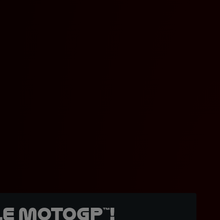
e MotoGP™!