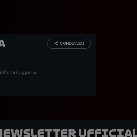
a
CONDIVIDI
fila tra i big per le
 newsletter ufficial