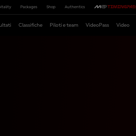
itality
Packages
Shop
Authentics
ultati
Classifiche
Piloti e team
VideoPass
Video