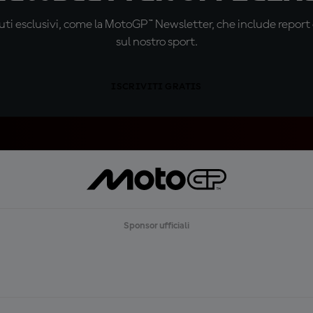
ti esclusivi, come la MotoGP™ Newsletter, che include report de
sul nostro sport.
ISCRIVITI GRATIS
Sponsor ufficiali